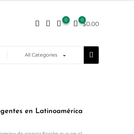
0
0
$
0.00
All Categories
gentes en Latinoamérica
término de ciencia ficción que en el